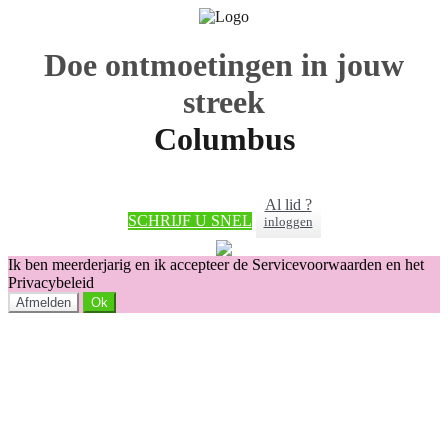
Doe ontmoetingen in jouw
streek
Columbus
Al lid ?
SCHRIJF U SNEL
inloggen
Ik ben meerderjarig en ik accepteer de Servicevoorwaarden en het
Privacybeleid
Afmelden
Ok